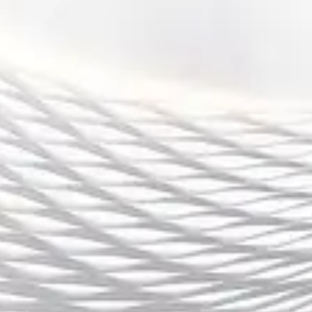
吸引广告主与合作伙伴的重要前提，有助于提升品牌
信任度与商业合作空间。
在商业模式上，平台可以围绕赛事直播构建多元化变
现路径，如会员订阅、付费观赛、互动打赏与内容衍
生服务。通过与直播体验深度融合，商业行为不再干
扰用户，而是成为观赛体验的一部分。
此外，依托直播数据沉淀与用户画像分析，平台能够
实现精准营销与精细化运营，提升商业转化效率。技
术、内容与商业的协同发展，使平台在激烈竞争中形
成可持续增长的核心优势。
总结：