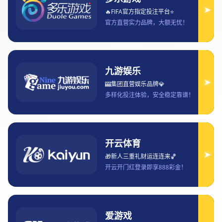
2026-02-05 19:24:08
文章摘要：在数字化与智能化深度融合的时代背景
下，体育赛事直播已从单一的内容传播形态，升级为
集技术保障、用户体验、互动生态与商业价值于一体
的综合平台能力竞争。打造高可靠、稳定的比赛直播
体系，不仅是保障赛事顺利呈现的基础工程，更是全
面提升观赛沉浸感、增强用户参与度、促进平台价值
持续增长的关键抓手。本文围绕“高可靠比赛稳定直播
体系”这一核心，从技术架构与稳定保障、赛事观看体
验升级、用户互动体系构建以及平台商业价值释放四
个方面展开系统阐述。通过对底层技术能力、内容呈
现方式、互动机制设计与商业模式协同的深入分析，
全面揭示稳定直播体系在提升用户黏性、塑造平台品
牌、拓展多元收益中的重要作用，力求为赛事直播平
台实现高质量发展与长期竞争力提供系统性思路与实