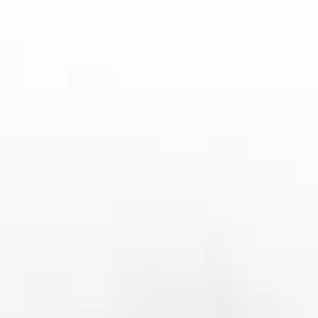
3、理解赛事安排与赛程特点
要全面掌握NBA赛程信息，了解赛事安排的规律是非
常重要的。NBA赛季通常分为常规赛、季后赛、全明
星赛等多个阶段。常规赛是每支球队最重要的比赛阶
段，每支球队都会与其他30支球队进行交锋。季后赛
则是基于常规赛成绩排定名次后进行的淘汰赛，最终
决出总冠军。而全明星赛则是所有球迷最期待的娱乐
性质比赛。
此外，NBA的赛程安排也具有一定的规律。例如，每
年10月下旬或11月初开始的常规赛通常会持续至次年
4月。季后赛通常会在4月下旬开始，持续到6月中
旬。而全明星赛通常安排在2月中旬。因此，了解这些
赛季阶段的基本时间表，可以帮助球迷合理安排观看