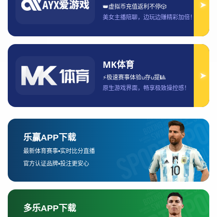
获取NBA赛程信息的方式有很多，最直接的途径就是
访问官方NBA网站。NBA官网不仅提供了完整的赛季
赛程，还可以根据日期、球队、赛事类型等进行筛
选，非常方便。此外，官网也会提供赛事直播时间、
场馆信息等详细资料。通过官方渠道查询赛程信息，
可以确保你获得最准确的赛事安排。
除了官网，其他平台如各大体育资讯网站、APP等也
是查询赛程的常用途径。例如，ESPN、Yahoo
Sports等体育网站，均提供完整的NBA赛程，并且能
够及时更新比赛时间的变动。这些平台不仅能提供赛
程，还会同步赛事新闻、球员伤病信息等，帮助球迷
更全面地了解每场比赛的背景。