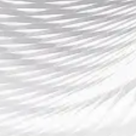
其次，了解比赛的时区差异也是合理安排观赛时间的
重要步骤。NBA比赛的时间通常会依据当地时区进行
安排，因此如果你身处不同的时区，务必提前核对比
赛的具体时间。例如，北京时间与美国东部时间的差
异通常为12到13小时，所以需要调整好时差，避免错
过比赛。
最后，如果无法在直播时观看比赛，也可以通过回
放、录像或是相关平台的赛后报道了解比赛的结果。
很多应用程序和体育网站都会提供比赛回放功能，让
你能够随时回顾每场精彩的赛事，确保不会错过任何
细节。
总结：