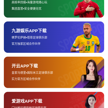
另外，社交媒体平台也是实时获取赛程信息的有效途
径。许多球队的官方Twitter或Instagram账号会第一
时间发布比赛的相关资讯，包括比赛时间、对阵双方
及其他重要信息。这样，你可以随时跟踪自己喜欢的
球队的比赛安排，避免错过任何一场重要的赛事。
2、赛程查询工具的使用
除了传统的官网和体育网站，现代科技为我们提供了
许多便捷的工具来查询NBA赛程。各种移动应用程序
的出现，使得查询NBA赛事变得更加轻松。常见的有
NBA官方APP、ESPN APP、腾讯体育APP等，这些应
用程序不仅可以查看赛程信息，还能进行赛事提醒、