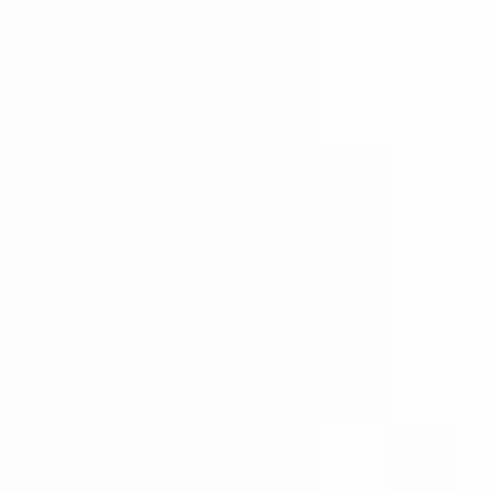
对于足球迷来说，欧洲国家盃期间的精彩赛
非常精彩的对决，尤其是传统强队之间的碰
花，每一次交锋都是一次精彩绝伦的比赛。
除了传统强队，欧洲国家盃也为一些新兴球
荷兰等国家的崛起，使得他们在欧洲杯的比
成为了欧洲杯中的强大对手，而荷兰队的技
推荐的赛事不仅仅是强队之间的对决，一些
个赛季中，像冰岛、威尔士这样的球队通过
此，建议球迷们不仅关注传统豪强的比赛，
3、如何选择直播平台
随着互联网的普及，球迷们现在可以通过各