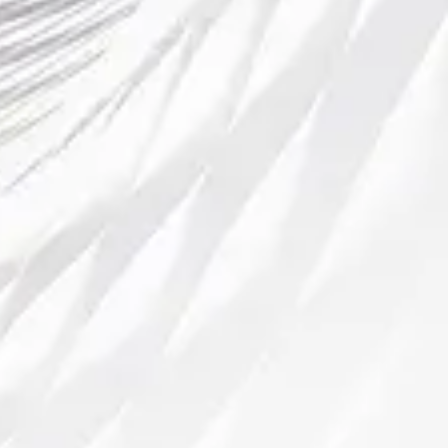
峰
时
刻
创
造
历
史
新
传
奇
2026-07-21
18:59:04/li>
腾
讯
体
育
足