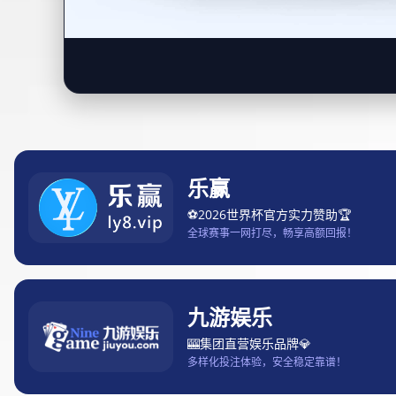
欧洲国家盃精彩赛事
球盛宴每场不容错过
2025-09-16 21:48:49
欧洲国家盃作为全球最受瞩目的足球赛事之
带来了无数精彩纷呈的比赛。本文将为您提
略，通过四个方面的内容阐述，让每一位球
荐比赛、如何选择直播平台、以及如何享受
看指南，确保每一场精彩赛事都不容错过。
比赛，本文将帮助您全面了解欧洲国家盃，
魅力。