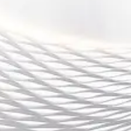
到欧洲国家盃不仅仅是一场顶级的足球赛事，它还
，都是对欧洲足球实力的一次大检阅，也是一场全
，还是一些新兴球队的崛起，欧洲杯的每一场比赛
要关注赛事的精彩对抗，还应选择合适的直播平
播，还是身临其境的VR观赛，都能让球迷在欧洲国
方式。所以，不要错过任何一场精彩赛事，快来和
盛宴吧！
Next
Post