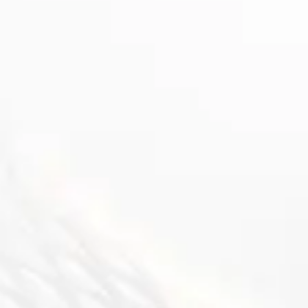
设备的质量非常重要。高清电视或高分辨率
果，避免卡顿和画质不清的问题。
JJB竞技宝官网
其次，足球比赛的氛围对观赛体验至关重要
择。但如果是通过电视或网络观看，创建一
选择与朋友一起聚会观看，或是准备一些足
的氛围中。
最后，随着技术的发展，一些平台提供了V
尤其是一些重要的比赛，VR技术能够为观
球迷可以在家享受到近乎真实的赛事体验。
总结：