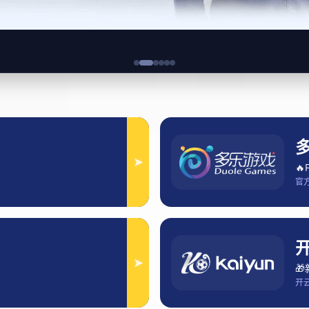
直播推荐全攻略尽享足
一，吸引了来自全欧洲的顶级球队参与，为球迷们
供一份详细的欧洲国家盃精彩赛事直播推荐全攻
迷都能尽享这场足球盛宴。我们将从赛事背景、推
赛事体验四个方面，为您提供丰富的赛事信息与观
从赛事的历史渊源到如何通过最新的技术手段观看
掌握每一场比赛的亮点，带您一起深入感受足球的