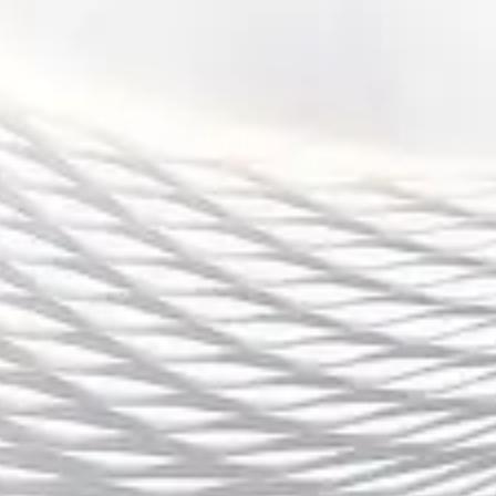
在生态运营层面，平台通过数据中台实现用户行为、
内容消费与商业转化的统一管理，从而优化资源配置
效率。不同角色在生态中各司其职，共同推动体育内
容价值最大化，形成良性循环。
此外，亚云体育还通过建立开发者接口与内容合作机
制，鼓励第三方应用与功能插件接入平台，进一步丰
富内容形态与服务能力，使整个生态体系具备更强的
扩展性与可持续发展能力。
四、商业模式拓展
在商业模式方面，亚云体育不断探索多元化盈利路
径，从传统广告模式向数字化、精细化运营转型。通
过用户画像与行为数据分析，平台能够实现精准广告