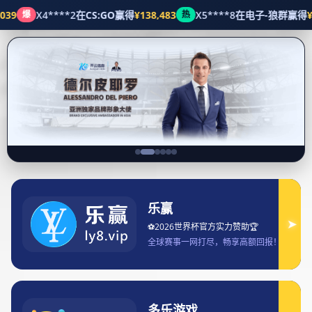
集团新闻
首页
集团新闻
以亚云体育为核心构建数字体
育生态平台探索赛事直播与互
动新体验