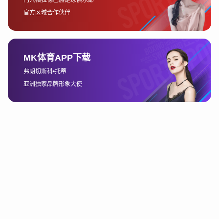
JJB竞技宝官方网站
此外，5G网络与边缘计算的融合应用进一步增强了直
播体验的稳定性与即时性。通过将计算能力下沉至网
络边缘，亚云体育有效降低了数据传输压力，使高清
视频与多视角直播成为可能，为用户提供更沉浸式的
观赛环境。
二、互动体验创新
在传统体育直播模式中，用户往往处于被动观看状
态，而亚云体育致力于打破这一局限，通过多元互动
机制提升用户参与感。平台引入实时弹幕、竞猜互动
与虚拟助威系统，使观众能够在观看过程中即时表达
情绪与观点，增强社交属性。
同时，平台构建了多视角自由切换功能，用户可以根