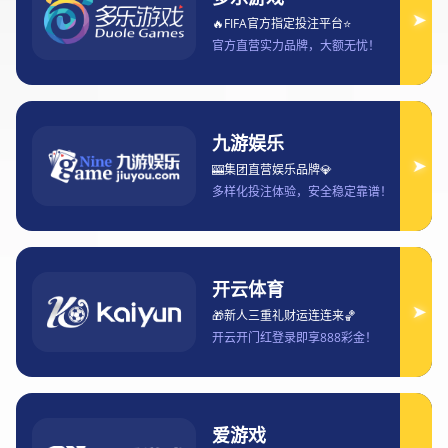
2026-06-22 22:31:10
本文围绕以entity["company","亚云体育","数字体
育平台"]为核心，探讨其在数字体育生态平台构建中
的发展路径与创新实践，重点分析其在赛事直播技术
升级、互动体验优化、生态体系协同以及商业模式拓
展等方面的探索与突破。随着数字技术与体育产业深
度融合，体育内容传播方式正从单一的观看模式向沉
浸式、互动化与智能化方向演进。亚云体育通过整合
云计算、人工智能、大数据与多终端分发能力，逐步
构建起覆盖赛事制作、内容分发、用户互动与商业转
化的完整生态链。在这一过程中，平台不仅提升了赛
事直播的清晰度与实时性，还通过多维互动功能增强
了用户参与感，使观赛体验从“观看”升级为“参与”。同
时，平台通过构建开放合作机制，连接赛事机构、内
容创作者、品牌商与终端用户，形成多方共赢的数字