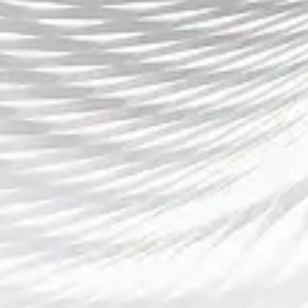
平台还充分利用大数据技术，为用户提供个性化内容
推荐服务。系统能够根据用户的浏览习惯、关注赛事
以及兴趣偏好，精准推送相关内容。这种智能化服务
不仅提升了用户体验，也增强了平台内容的匹配效
率。
此外，KOK体育积极探索虚拟现实与增强现实技术在
体育领域中的应用。未来，用户不仅能够通过手机观