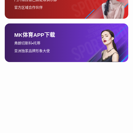
户追求新鲜感与挑战感的心理需求。
年轻内容生态构建
年轻用户对于内容的需求更加多元，他们不仅关注比
赛结果，更注重观赛过程中的情感体验与娱乐价值。
KOK体育通过构建年轻化内容生态，为用户提供了更
加丰富和个性化的体育内容服务。平台不仅覆盖足
球、篮球等热门赛事，还延伸到电竞、街头运动以及
潮流体育领域，满足不同兴趣群体的需求。
在内容呈现方式上，KOK体育更加注重短视频化和碎
片化传播。平台通过赛事精彩集锦、球星高光时刻以
及趣味解说内容，让用户能够在有限时间内快速获取
最有价值的信息。这种符合移动互联网时代传播特点