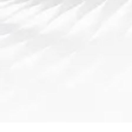
看比赛，还可能通过沉浸式设备实现“身临其境”的观
赛体验。这种科技与体育深度融合的发展方向，将进
一步推动全球体育娱乐平台的升级。
全球赛事资源整合
作为面向全球用户的体育娱乐平台，KOK体育在赛事
资源布局方面展现出强大的整合能力。平台汇聚了众
多国际热门赛事资源，包括足球联赛、篮球赛事以及
综合体育项目，为用户提供全天候、多领域的赛事内
容服务。
通过全球化布局，KOK体育能够让不同地区的用户随
时观看自己喜爱的赛事。无论是欧洲足球联赛、美洲
篮球赛事，还是亚洲电竞比赛，平台都能够快速覆盖
并提供稳定直播服务。这种全球赛事资源的整合能