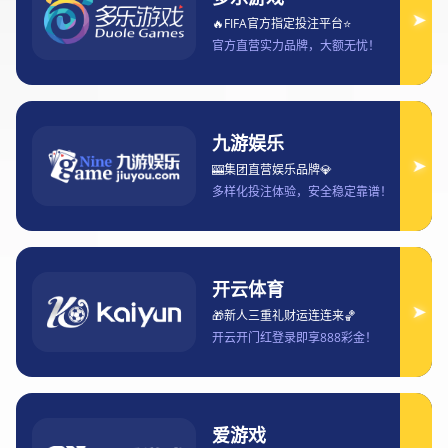
2026-05-18 04:17:18
文章摘要：在数字化娱乐快速发展的时代，体育赛事
的观看方式正在经历深刻变革。传统观赛模式已难以
满足年轻用户对于互动感、参与感与社交体验的多重
需求，而KOK体育则凭借领先的平台技术、丰富的赛
事资源以及创新的互动玩法，成功打造出深受年轻群
体喜爱的全新观赛娱乐平台。平台不仅汇聚全球热门
体育赛事内容，更通过实时互动、智能数据分析、多
元社区交流以及沉浸式视觉体验，让用户从“观看比
赛”升级为“参与比赛”。与此同时，KOK体育还注重移
动化体验与用户个性化服务，通过精准推荐、即时资
讯和多终端覆盖，为年轻用户带来更加便捷、高效、
富有激情的体育娱乐生活。本文将从赛事互动创新、
年轻化内容生态、智能科技赋能以及全球化体育布局
四个方面，深入探讨KOK体育如何引领全球赛事互动