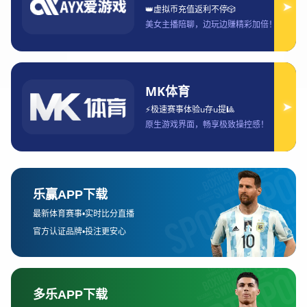
运营机制；最后，探讨新记体育的品牌建设和市场战
略，展示其在体育产业中的竞争力和发展潜力。通过
全面梳理，本文不仅展现了新记体育在体育媒体领域
的多维优势，也为行业发展提供了可借鉴的实践模
式。
1、资讯专业性与内容丰富
新记体育以资讯专业性为核心，聚焦各类主流体育项
目，包括足球、篮球、网球、田径等多领域内容。平
台拥有专业的记者团队和体育评论员，能够提供深度
报道、赛前分析以及赛后点评，为用户呈现权威、可
靠的资讯。
在内容丰富度上，新记体育不仅关注赛事本身，还涵
盖运动员专访、训练技巧、体能提升、健康饮食等综