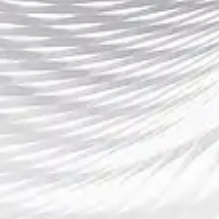
此外，技术还保障了平台的稳定性和安全性。无论是
高峰赛事期间的访问压力，还是用户数据的隐私保
护，新记体育都通过先进的架构设计和加密技术，实
现了高可靠性的服务体验。
4、品牌建设与市场战略
在品牌建设方面，新记体育注重专业形象和用户口
碑。通过持续输出高质量内容和创新互动体验，平台
建立了权威、可信赖的品牌形象，吸引了大量体育爱
好者和专业人士的关注。
平台在市场推广上采取多渠道策略，包括社交媒体宣
传、跨平台合作以及赛事冠名赞助等方式，提升品牌