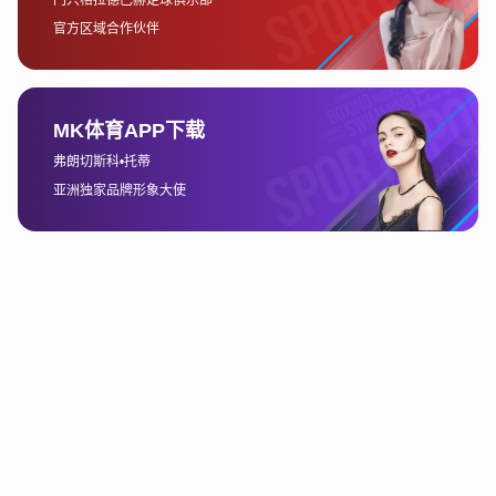
新记体育注重用户的赛事互动体验，平台设计了多种
互动功能，如实时比分、投票预测、社区讨论和虚拟
竞技游戏等，使用户能够在观看比赛的同时参与其
中，增强了观赛乐趣和参与感。
在社区互动方面，新记体育搭建了专业的体育社区板
块，用户可以发表观点、分享赛事心得，并与其他体
育爱好者实时交流。这不仅形成了活跃的用户群体，
也促进了信息和知识的分享。
针对大型赛事，平台提供直播互动和多视角观看功
能，用户可以选择不同的赛场角度和解说方式，同时
参与实时问答和评论，实现“观赛+互动”的沉浸式体
验。这种模式突破了传统体育观看的被动性。