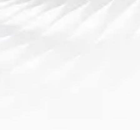
曝光度和用户渗透率。这种多元化的营销策略有效扩
大了新记体育的市场影响力。
此外，新记体育积极探索商业化模式，包括会员服
务、广告投放、付费赛事内容和数据服务等，为平台
带来了可持续的收益来源。通过精准的市场定位和多
元收入结构，平台实现了商业价值和用户价值的双重
提升。
品牌建设还与用户体验紧密结合。新记体育通过不断
优化界面设计、功能体验和服务响应，将用户满意度
作为品牌核心竞争力之一，确保平台在激烈的市场竞
争中保持领先地位。
总结：